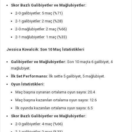
Skor Bazlı Galibiyetler ve Mağlubiyetler:
2-0 galibiyetler: 5 maç (%71)
2-1 galibiyetler: 2 maç (%28)
2-0 mağlubiyetler: 2 maç (%66)
2-1 mağlubiyetler: 1 maç (%33)
Jessica Kovalcik: Son 10 Maç İstatistikleri
Galibiyetler ve Mağlubiyetler:
Son 10 maçta 6 galibiyet, 4
mağlubiyet.
İlk Set Performansı:
İlk sette 5 galibiyet, 5 mağlubiyet.
Oyun İstatistikleri:
Maç başına oynanan ortalama oyun sayısı: 20.4
Maç başına kazanılan ortalama oyun sayısı: 12.6
İlk oyunda kazanılan ortalama oyun sayısı: 6.5
Skor Bazlı Galibiyetler ve Mağlubiyetler:
2-0 galibiyetler: 4 maç (%66)
2-1 galibiyetler: 2 maç (%33)