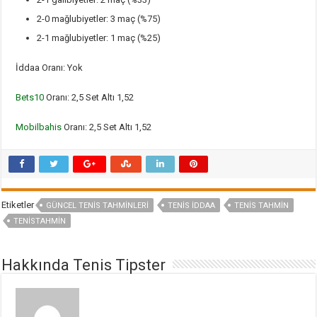
2-0 mağlubiyetler: 3 maç (%75)
2-1 mağlubiyetler: 1 maç (%25)
İddaa Oranı: Yok
Bets10
Oranı: 2,5 Set Altı 1,52
Mobilbahis
Oranı: 2,5 Set Altı 1,52
Etiketler
GÜNCEL TENIS TAHMINLERI
TENIS IDDAA
TENIS TAHMIN
TENISTAHMIN
Hakkında Tenis Tipster