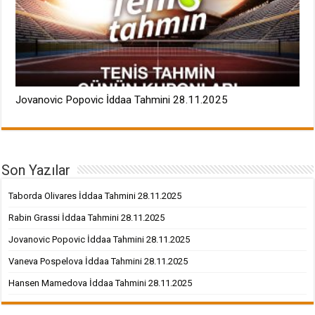
Jovanovic Popovic İddaa Tahmini 28.11.2025
Son Yazılar
Taborda Olivares İddaa Tahmini 28.11.2025
Rabin Grassi İddaa Tahmini 28.11.2025
Jovanovic Popovic İddaa Tahmini 28.11.2025
Vaneva Pospelova İddaa Tahmini 28.11.2025
Hansen Mamedova İddaa Tahmini 28.11.2025