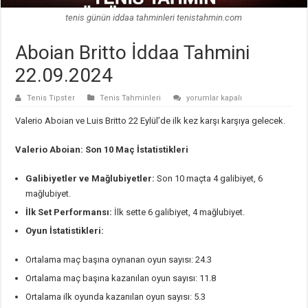
tenis günün iddaa tahminleri tenistahmin.com
Aboian Britto İddaa Tahmini
22.09.2024
Aboian
Tenis Tipster
Tenis Tahminleri
yorumlar kapalı
Britto
İddaa
Valerio Aboian ve Luis Britto 22 Eylül’de ilk kez karşı karşıya gelecek.
Tahmini
22.09.2024
için
Valerio Aboian: Son 10 Maç İstatistikleri
Galibiyetler ve Mağlubiyetler:
Son 10 maçta 4 galibiyet, 6
mağlubiyet.
İlk Set Performansı:
İlk sette 6 galibiyet, 4 mağlubiyet.
Oyun İstatistikleri:
Ortalama maç başına oynanan oyun sayısı: 24.3
Ortalama maç başına kazanılan oyun sayısı: 11.8
Ortalama ilk oyunda kazanılan oyun sayısı: 5.3