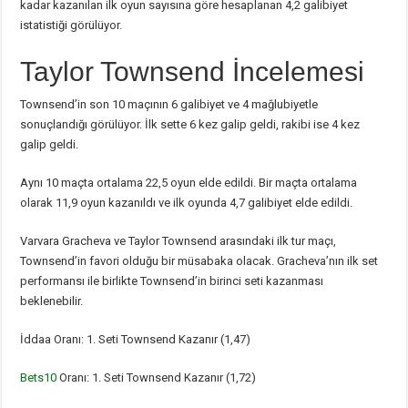
kadar kazanılan ilk oyun sayısına göre hesaplanan 4,2 galibiyet
istatistiği görülüyor.
Taylor Townsend İncelemesi
Townsend’in son 10 maçının 6 galibiyet ve 4 mağlubiyetle
sonuçlandığı görülüyor. İlk sette 6 kez galip geldi, rakibi ise 4 kez
galip geldi.
Aynı 10 maçta ortalama 22,5 oyun elde edildi. Bir maçta ortalama
olarak 11,9 oyun kazanıldı ve ilk oyunda 4,7 galibiyet elde edildi.
Varvara Gracheva ve Taylor Townsend arasındaki ilk tur maçı,
Townsend’in favori olduğu bir müsabaka olacak. Gracheva’nın ilk set
performansı ile birlikte Townsend’in birinci seti kazanması
beklenebilir.
İddaa Oranı: 1. Seti Townsend Kazanır (1,47)
Bets10
Oranı: 1. Seti Townsend Kazanır (1,72)