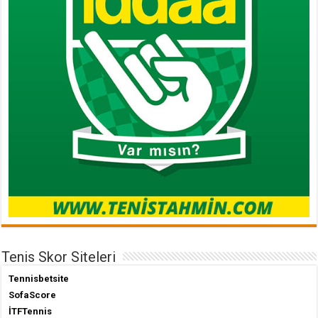
Tenis Skor Siteleri
Tennisbetsite
SofaScore
İTFTennis