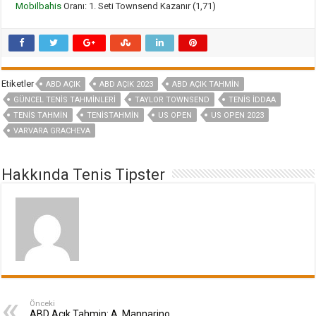
Mobilbahis
Oranı: 1. Seti Townsend Kazanır (1,71)
Etiketler
ABD AÇIK
ABD AÇIK 2023
ABD AÇIK TAHMIN
GÜNCEL TENIS TAHMINLERI
TAYLOR TOWNSEND
TENIS İDDAA
TENIS TAHMIN
TENISTAHMIN
US OPEN
US OPEN 2023
VARVARA GRACHEVA
Hakkında Tenis Tipster
Önceki
ABD Açık Tahmin: A. Mannarino