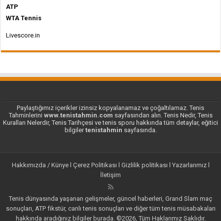
ATP
WTA Tennis
Livescore.in
Paylaştığımız içerikler izinsiz kopyalanamaz ve çoğaltılamaz. Tenis
Tahminlerini
www.tenistahmin.com
sayfasından alın. Tenis Nedir, Tenis
Kuralları Nelerdir, Tenis Tarihçesi ve tenis sporu hakkında tüm detaylar, eğitici
bilgiler
tenistahmin
sayfasında.
Hakkımızda / Künye
l
Çerez Politikası
l
Gizlilik politikası
l
Yazarlarımız
l
İletişim
Tenis dünyasında yaşanan gelişmeler, güncel haberleri, Grand Slam maç
sonuçları, ATP fikstür, canlı tenis sonuçları ve diğer tüm tenis müsabakaları
hakkında aradığınız bilgiler burada. ©2026, Tüm Haklarımız Saklıdır.