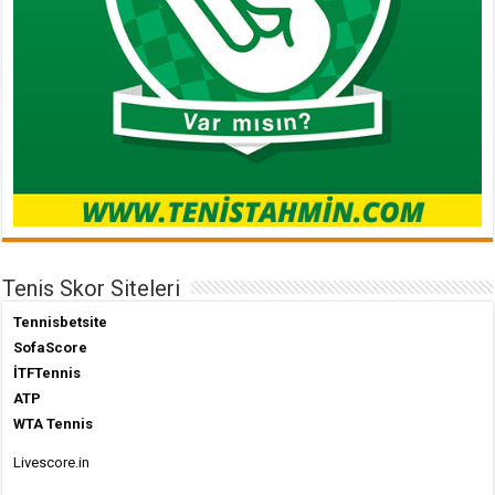
Tenis Skor Siteleri
Tennisbetsite
SofaScore
İTFTennis
ATP
WTA Tennis
Livescore.in