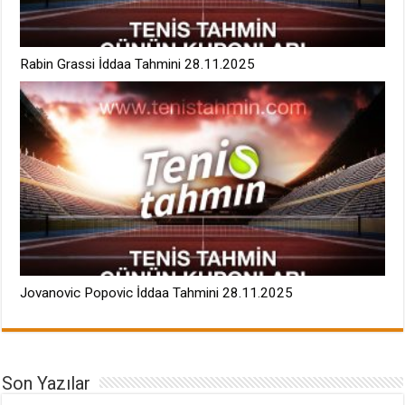
Rabin Grassi İddaa Tahmini 28.11.2025
Jovanovic Popovic İddaa Tahmini 28.11.2025
Son Yazılar