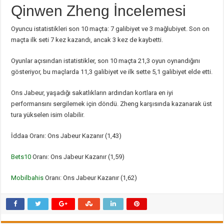
Qinwen Zheng İncelemesi
Oyuncu istatistikleri son 10 maçta: 7 galibiyet ve 3 mağlubiyet. Son on
maçta ilk seti 7 kez kazandı, ancak 3 kez de kaybetti.
Oyunlar açısından istatistikler, son 10 maçta 21,3 oyun oynandığını
gösteriyor, bu maçlarda 11,3 galibiyet ve ilk sette 5,1 galibiyet elde etti.
Ons Jabeur, yaşadığı sakatlıkların ardından kortlara en iyi
performansını sergilemek için döndü. Zheng karşısında kazanarak üst
tura yükselen isim olabilir.
İddaa Oranı: Ons Jabeur Kazanır (1,43)
Bets10
Oranı: Ons Jabeur Kazanır (1,59)
Mobilbahis
Oranı: Ons Jabeur Kazanır (1,62)