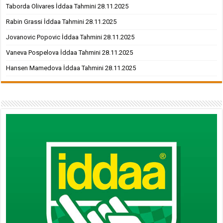
Taborda Olivares İddaa Tahmini 28.11.2025
Rabin Grassi İddaa Tahmini 28.11.2025
Jovanovic Popovic İddaa Tahmini 28.11.2025
Vaneva Pospelova İddaa Tahmini 28.11.2025
Hansen Mamedova İddaa Tahmini 28.11.2025