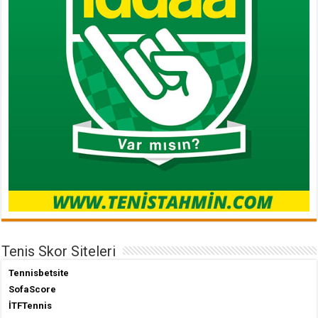
Tenis Skor Siteleri
Tennisbetsite
SofaScore
İTFTennis