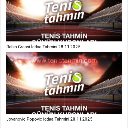
Rabin Grassi İddaa Tahmini 28.11.2025
Jovanovic Popovic İddaa Tahmini 28.11.2025