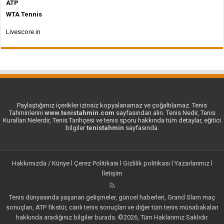
ATP
WTA Tennis
Livescore.in
Paylaştığımız içerikler izinsiz kopyalanamaz ve çoğaltılamaz. Tenis
Tahminlerini
www.tenistahmin.com
sayfasından alın. Tenis Nedir, Tenis
Kuralları Nelerdir, Tenis Tarihçesi ve tenis sporu hakkında tüm detaylar, eğitici
bilgiler
tenistahmin
sayfasında.
Hakkımızda / Künye
l
Çerez Politikası
l
Gizlilik politikası
l
Yazarlarımız
l
İletişim
Tenis dünyasında yaşanan gelişmeler, güncel haberleri, Grand Slam maç
sonuçları, ATP fikstür, canlı tenis sonuçları ve diğer tüm tenis müsabakaları
hakkında aradığınız bilgiler burada. ©2026, Tüm Haklarımız Saklıdır.