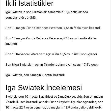
İkili İstatistikler
Iga Swiatek’in son 50 maçının tamamının 16,5 setin altında
sonuçlandığı görüldü.
Son 10 maçın 9’unda Rebecca Peterson, 4,5’tan fazla oyun kazandı.
Son 10 maçın 9’unda Rebecca Peterson, +7.5 oyun handikabı ile
kazandı.
Son 10 Rebecca Peterson maçının 9’u 16,5 oyun üstü sonuçlandı.
Son 8 Iga Swiatek maçının 7’sinde toplam oyun sayısı 17,5’u geçti.
Iga Swiatek, son 5 maçın 2. setini kazandı.
Iga Swiatek İncelemesi
Swiatek, son 10 maçta 8 galibiyet ve 2 mağlubiyet aldı. Son on maçın
7’sinde ilk seti kazandı, ancak 3’ünde kaybetti.Oyunlar açısından, son
10 maçta 22,7 oyun oynandı, bu maçların 13,9’unda galip geldi ve ilk