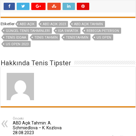
Etiketler
ABD AÇIK
ABD AÇIK 2023
ABD AÇIK TAHMIN
GÜNCEL TENIS TAHMINLERI
IGA SWIATEK
REBECCA PETERSON
TENIS İDDAA
TENIS TAHMIN
TENISTAHMIN
US OPEN
US OPEN 2023
Hakkında Tenis Tipster
Önceki
ABD Açık Tahmin: A.
Schmiedlova – K. Kozlova
28.08.2023