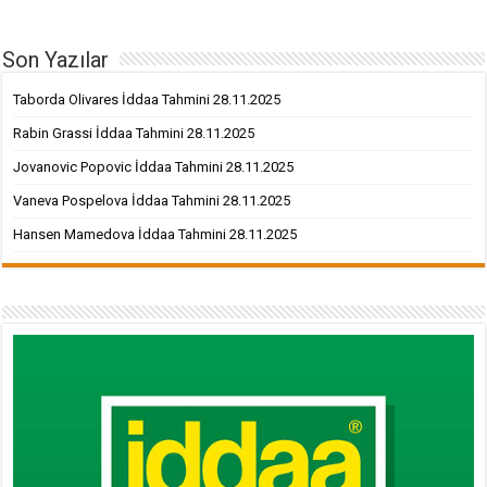
Son Yazılar
Taborda Olivares İddaa Tahmini 28.11.2025
Rabin Grassi İddaa Tahmini 28.11.2025
Jovanovic Popovic İddaa Tahmini 28.11.2025
Vaneva Pospelova İddaa Tahmini 28.11.2025
Hansen Mamedova İddaa Tahmini 28.11.2025