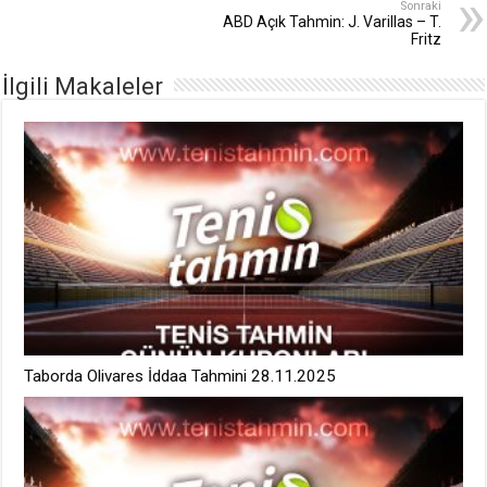
Sonraki
ABD Açık Tahmin: J. Varillas – T.
Fritz
İlgili Makaleler
Taborda Olivares İddaa Tahmini 28.11.2025