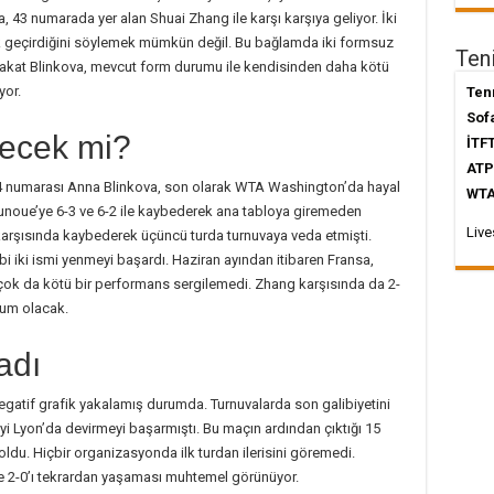
3 numarada yer alan Shuai Zhang ile karşı karşıya geliyor. İki
rlak geçirdiğini söylemek mümkün değil. Bu bağlamda iki formsuz
Teni
r. Fakat Blinkova, mevcut form durumu ile kendisinden daha kötü
yor.
Ten
Sof
lecek mi?
İTF
ATP
 numarası Anna Blinkova, son olarak WTA Washington’da hayal
WTA
gounoue’ye 6-3 ve 6-2 ile kaybederek ana tabloya giremeden
Live
arşısında kaybederek üçüncü turda turnuvaya veda etmişti.
 iki ismi yenmeyi başardı. Haziran ayından itibaren Fransa,
 çok da kötü bir performans sergilemedi. Zhang karşısında da 2-
urum olacak.
adı
egatif grafik yakalamış durumda. Turnuvalarda son galibiyetini
yi Lyon’da devirmeyi başarmıştı. Bu maçın ardından çıktığı 15
ldu. Hiçbir organizasyonda ilk turdan ilerisini göremedi.
e 2-0’ı tekrardan yaşaması muhtemel görünüyor.