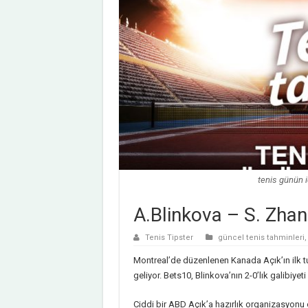
tenis günün 
A.Blinkova – S. Zha
Tenis Tipster
güncel tenis tahminleri
Montreal’de düzenlenen Kanada Açık’ın ilk t
geliyor. Bets10, Blinkova’nın 2-0’lık galibiyeti 
Ciddi bir ABD Açık’a hazırlık organizasyonu 