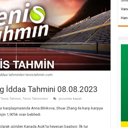
Jova
Vane
Han
iddaa tahminleri tenistahmin.com
ng İddaa Tahmini 08.08.2023
A.Blinkova
,
Tenis Tahmin
,
Tenis Tahminleri
yorumlar kapalı
–
S.
ur karşılaşmasında Anna Blinkova, Shuai Zhang ile karşı karşıya
Zhang
İddaa
için 1,90’lık oran belirledi.
Tahmini
08.08.2023
için
olarak görülen Kanada Açık’ta heyecan başlıyor. İlk tur